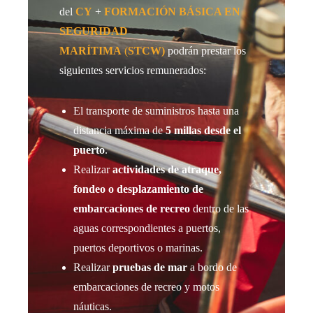
del
CY
+
FORMACIÓN BÁSICA EN
SEGURIDAD
MARÍTIMA
(
STCW)
podrán prestar los
siguientes servicios remunerados:
El transporte de suministros hasta una
distancia máxima de
5 millas desde el
puerto
.
Realizar
actividades de atraque,
fondeo o desplazamiento de
embarcaciones de recreo
dentro de las
aguas correspondientes a puertos,
puertos deportivos o marinas.
Realizar
pruebas de mar
a bordo de
embarcaciones de recreo y motos
náuticas.