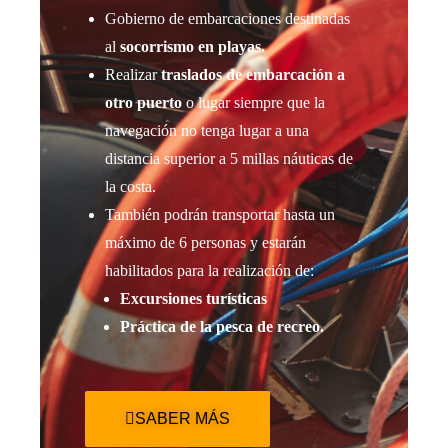
Gobierno de embarcaciones destinadas
al
socorrismo en playas.
Realizar
traslados de embarcación a
otro puerto
o lugar siempre que la
navegación no tenga lugar a una
distancia superior a 5 millas náuticas de
la costa.
También podrán transportar hasta un
máximo de 6 personas y estarán
habilitados para la realización de:
Excursiones turísticas
Práctica de la pesca de recreo.
SABER MÁS